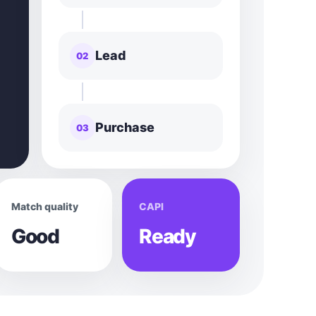
Lead
02
Purchase
03
Match quality
CAPI
Good
Ready