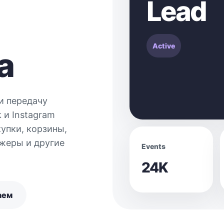
Lead
Active
а
и передачу
 и Instagram
упки, корзины,
жеры и другие
Events
24K
аем