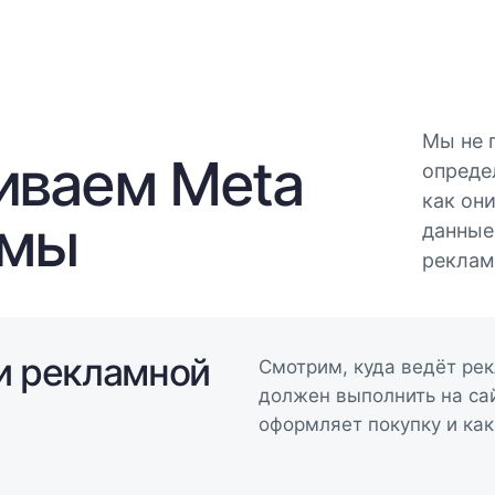
Мы не п
иваем Meta
опреде
как он
амы
данные
реклам
 и рекламной
Смотрим, куда ведёт рек
должен выполнить на сай
оформляет покупку и как