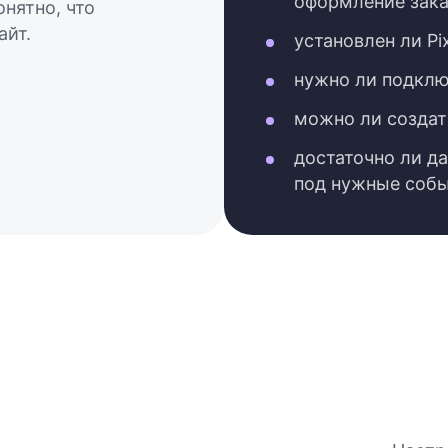
оформление зака
онятно, что
айт.
установлен ли Pi
нужно ли подключ
можно ли создат
достаточно ли д
под нужные собы