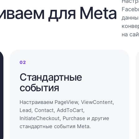
Настр
иваем для Meta
Faceb
данны
конве
на сай
02
Стандартные
события
Настраиваем PageView, ViewContent,
Lead, Contact, AddToCart,
InitiateCheckout, Purchase и другие
стандартные события Meta.