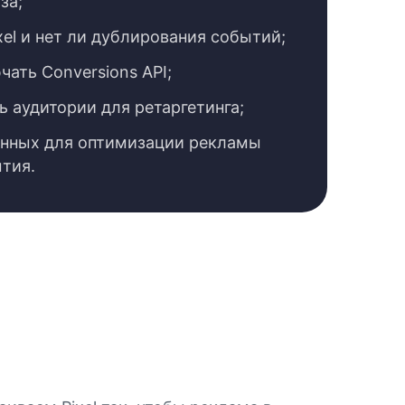
за;
xel и нет ли дублирования событий;
ать Conversions API;
ь аудитории для ретаргетинга;
анных для оптимизации рекламы
тия.