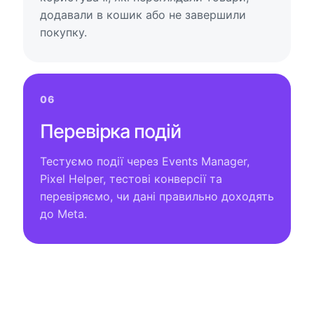
додавали в кошик або не завершили
покупку.
06
Перевірка подій
Тестуємо події через Events Manager,
Pixel Helper, тестові конверсії та
перевіряємо, чи дані правильно доходять
до Meta.