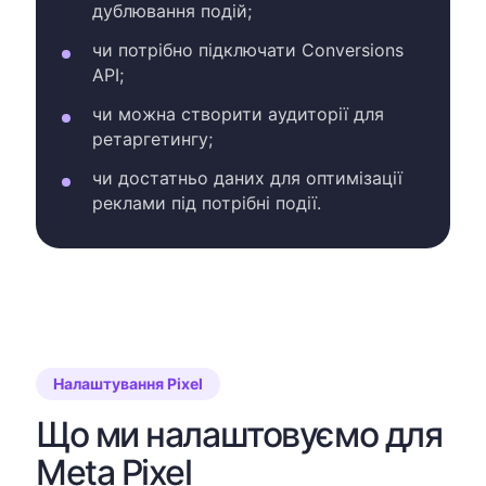
дублювання подій;
чи потрібно підключати Conversions
API;
чи можна створити аудиторії для
ретаргетингу;
чи достатньо даних для оптимізації
реклами під потрібні події.
Налаштування Pixel
Що ми налаштовуємо для
Meta Pixel