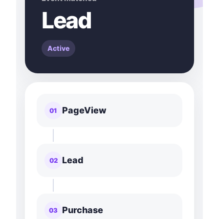
Lead
Active
PageView
01
Lead
02
Purchase
03