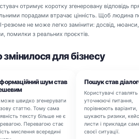
стувач отримує коротку згенеровану відповідь пря
льними порадами втрачає цінність. Щоб людина пе
I-резюме не може легко замінити: досвід, нюанси, 
и, помилки з реальних проєктів.
 змінилося для бізнесу
нформаційний шум став
Пошук став діало
ешевим
Користувачі ставлять
 може швидко згенерувати
уточнюючі питання,
зову статтю. Тому сама
порівнюють варіанти,
явність тексту більше не є
шукають ризики, кейс
ревагою. Перевагою стає
листи і приклади сам
ість мислення всередині
своєї ситуації.