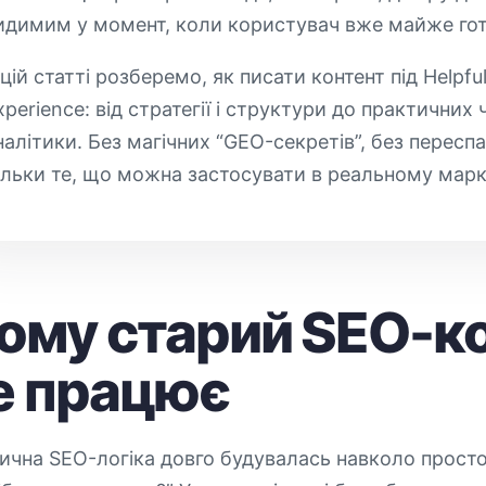
идимим у момент, коли користувач вже майже гот
 цій статті розберемо, як писати контент під Helpfu
xperience: від стратегії і структури до практичних 
налітики. Без магічних “GEO-секретів”, без переспа
ільки те, що можна застосувати в реальному марк
ому старий SEO-ко
е працює
ична SEO-логіка довго будувалась навколо простог