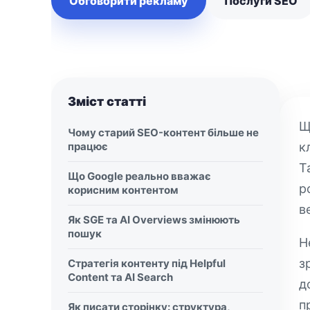
Обговорити рекламу
Послуги SEO
Зміст статті
Щ
Чому старий SEO-контент більше не
працює
к
Т
Що Google реально вважає
р
корисним контентом
в
Як SGE та AI Overviews змінюють
пошук
H
з
Стратегія контенту під Helpful
Content та AI Search
д
п
Як писати сторінку: структура,