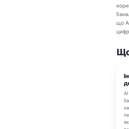
кори
бана
що A
цифр
Що
І
д
AI
ба
на
пе
як