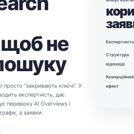
earch
кори
заяв
 щоб не
Експертність
 пошуку
Структура
відповіді
Комерційний
і просто “закривають ключі”. У
ефект
водить експертність, дає
є перевірку AI Overviews і
рафік, а заявки.