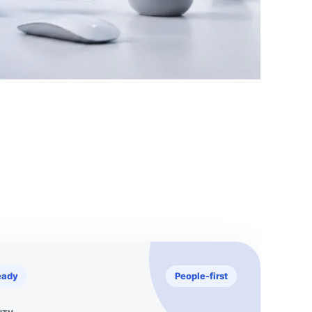
eady
People-first
нту