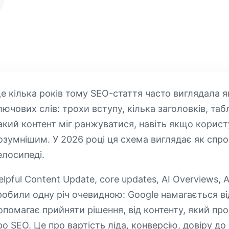
е кілька років тому SEO-стаття часто виглядала я
лючових слів: трохи вступу, кілька заголовків, табл
акий контент міг ранжуватися, навіть якщо корист
озумнішим. У 2026 році ця схема виглядає як спроб
елосипеді.
elpful Content Update, core updates, AI Overviews, 
робили одну річ очевидною: Google намагається ві
опомагає прийняти рішення, від контенту, який прос
ро SEO. Це про вартість ліда, конверсію, довіру до