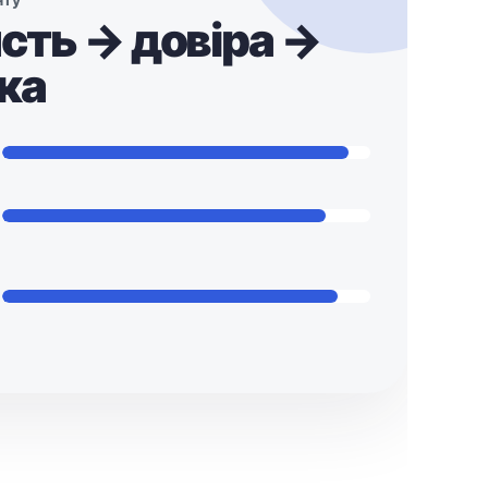
сть → довіра →
ка