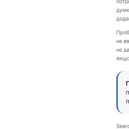
потр
думк
дода
Проб
не в
не д
якщо
Г
п
Sear