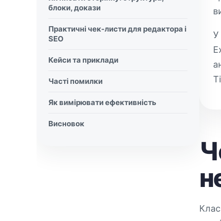
блоки, докази
в
Практичні чек-листи для редактора і
У
SEO
E
Кейси та приклади
а
Т
Часті помилки
Як вимірювати ефективність
Висновок
Ч
н
Клас