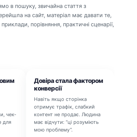
мо в пошуку, звичайна стаття з
рейшла на сайт, матеріал має давати те,
приклади, порівняння, практичні сценарії,
говим
Довіра стала фактором
конверсії
Навіть якщо сторінка
отримує трафік, слабкий
и, чек-
контент не продає. Людина
е для
має відчути: “ці розуміють
мою проблему”.