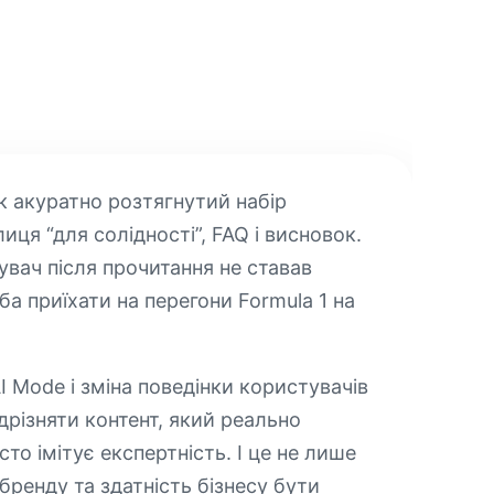
к акуратно розтягнутий набір
иця “для солідності”, FAQ і висновок.
увач після прочитання не ставав
а приїхати на перегони Formula 1 на
AI Mode і зміна поведінки користувачів
дрізняти контент, який реально
то імітує експертність. І це не лише
 бренду та здатність бізнесу бути