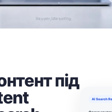
онтент під
tent
AI Search R
Фокус конте