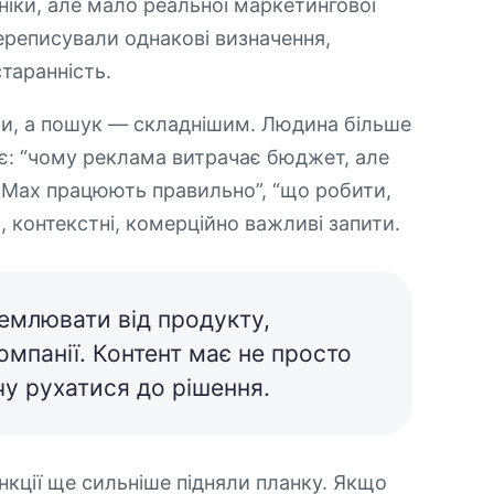
ніки, але мало реальної маркетингової
ереписували однакові визначення,
старанність.
и, а пошук — складнішим. Людина більше
ає: “чому реклама витрачає бюджет, але
ce Max працюють правильно”, “що робити,
, контекстні, комерційно важливі запити.
емлювати від продукту,
омпанії. Контент має не просто
у рухатися до рішення.
функції ще сильніше підняли планку. Якщо