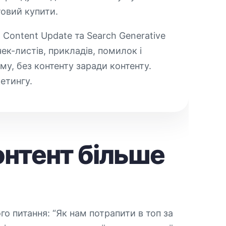
овий купити.
l Content Update та Search Generative
чек-листів, прикладів, помилок і
му, без контенту заради контенту.
етингу.
нтент більше
о питання: “Як нам потрапити в топ за