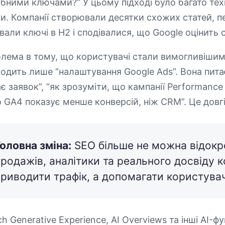
ібними ключами?” У цьому підході було багато тех
и. Компанії створювали десятки схожих статей, п
вали ключі в H2 і сподівалися, що Google оцінить 
лема в тому, що користувачі стали вимогливішим
водить лише “налаштування Google Ads”. Вона пит
ає заявок”, “як зрозуміти, що кампанії Performan
 GA4 показує менше конверсій, ніж CRM”. Це довгі
оловна зміна:
SEO більше не можна відокр
родажів, аналітики та реального досвіду к
приводити трафік, а допомагати користувач
ch Generative Experience, AI Overviews та інші AI-