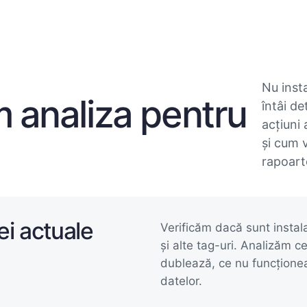
Nu inst
 analiza pentru
întâi d
acțiuni 
și cum v
rapoart
ei actuale
Verificăm dacă sunt insta
și alte tag-uri. Analizăm 
dublează, ce nu funcționea
datelor.