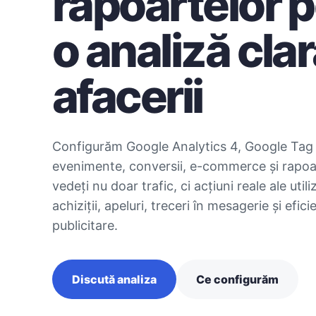
rapoartelor 
o analiză clar
afacerii
Configurăm Google Analytics 4, Google Tag
evenimente, conversii, e-commerce și rapoar
vedeți nu doar trafic, ci acțiuni reale ale utiliz
achiziții, apeluri, treceri în mesagerie și efic
publicitare.
Discută analiza
Ce configurăm