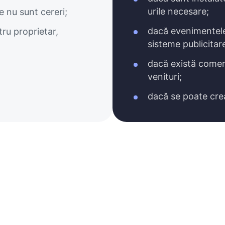
urile necesare;
e nu sunt cereri;
dacă evenimentele
ru proprietar,
sisteme publicitar
dacă există comer
venituri;
dacă se poate crea