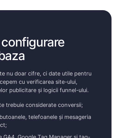
 configurare
 baza
te nu doar cifre, ci date utile pentru
cepem cu verificarea site-ului,
r publicitare și logicii funnel-ului.
ite trebuie considerate conversii;
butoanele, telefoanele și mesageria
ct;
te GA4, Google Tag Manager și tag-