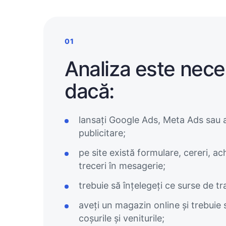
01
Analiza este nec
dacă:
lansați Google Ads, Meta Ads sau a
publicitare;
pe site există formulare, cereri, achi
treceri în mesagerie;
trebuie să înțelegeți ce surse de tr
aveți un magazin online și trebuie s
coșurile și veniturile;