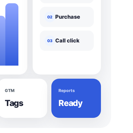
Purchase
02
Call click
03
GTM
Reports
Tags
Ready