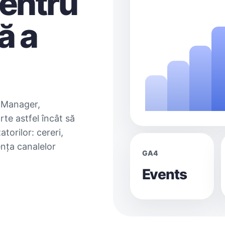
pentru
ă a
 Manager,
te astfel încât să
atorilor: cereri,
iența canalelor
GA4
Events