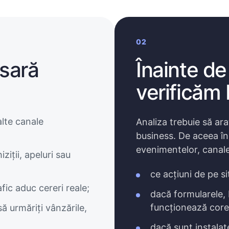
02
esară
Înainte de
verificăm
lte canale
Analiza trebuie să ara
business. De aceea în
evenimentelor, canalelo
ziții, apeluri sau
ce acțiuni de pe s
afic aduc cereri reale;
dacă formularele, 
funcționează core
ă urmăriți vânzările,
dacă sunt instala